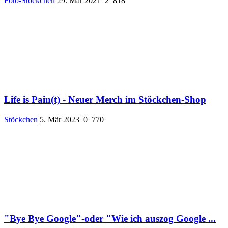
Foto-Stöckchen
29. Mär 2021
2
818
Life is Pain(t) - Neuer Merch im Stöckchen-Shop
Stöckchen
5. Mär 2023
0
770
"Bye Bye Google"-oder "Wie ich auszog Google ...