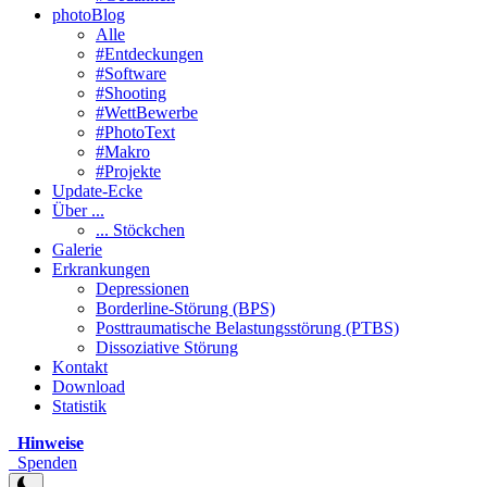
photoBlog
Alle
#Entdeckungen
#Software
#Shooting
#WettBewerbe
#PhotoText
#Makro
#Projekte
Update-Ecke
Über ...
... Stöckchen
Galerie
Erkrankungen
Depressionen
Borderline-Störung (BPS)
Posttraumatische Belastungsstörung (PTBS)
Dissoziative Störung
Kontakt
Download
Statistik
Hinweise
Spenden