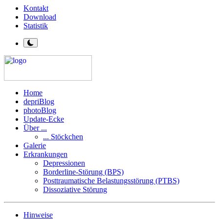
Kontakt
Download
Statistik
Home
depriBlog
photoBlog
Update-Ecke
Über ...
... Stöckchen
Galerie
Erkrankungen
Depressionen
Borderline-Störung (BPS)
Posttraumatische Belastungsstörung (PTBS)
Dissoziative Störung
Hinweise