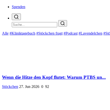
Spenden
Alle
#Kliniktagebuch
#Stöckchen fragt
#Podcast
#Lavendelchen
#St
Wenn die Hitze den Kopf flutet: Warum PTBS un...
Stöckchen
27. Jun 2026
0
92