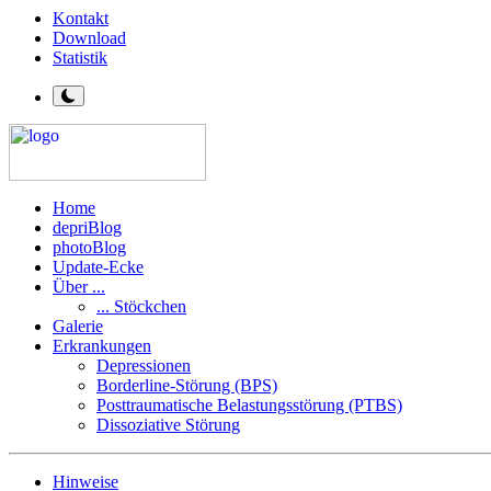
Kontakt
Download
Statistik
Home
depriBlog
photoBlog
Update-Ecke
Über ...
... Stöckchen
Galerie
Erkrankungen
Depressionen
Borderline-Störung (BPS)
Posttraumatische Belastungsstörung (PTBS)
Dissoziative Störung
Hinweise