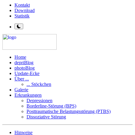
Kontakt
Download
Statistik
Home
depriBlog
photoBlog
Update-Ecke
Über ...
... Stöckchen
Galerie
Erkrankungen
Depressionen
Borderline-Störung (BPS)
Posttraumatische Belastungsstörung (PTBS)
Dissoziative Störung
Hinweise