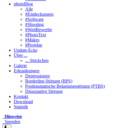
photoBlog
Alle
#Entdeckungen
#Software
#Shooting
#WettBewerbe
#PhotoText
#Makro
#Projekte
Update-Ecke
Über ...
... Stöckchen
Galerie
Erkrankungen
Depressionen
Borderline-Störung (BPS)
Posttraumatische Belastungsstörung (PTBS)
Dissoziative Störung
Kontakt
Download
Statistik
Hinweise
Spenden