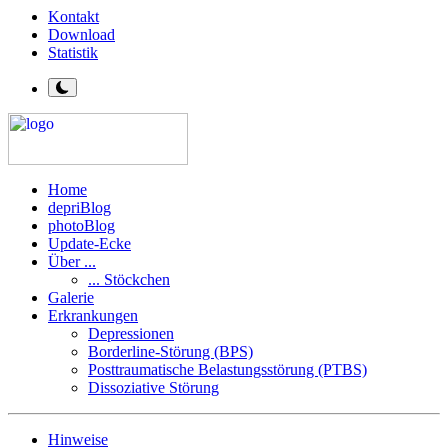
Kontakt
Download
Statistik
Home
depriBlog
photoBlog
Update-Ecke
Über ...
... Stöckchen
Galerie
Erkrankungen
Depressionen
Borderline-Störung (BPS)
Posttraumatische Belastungsstörung (PTBS)
Dissoziative Störung
Hinweise