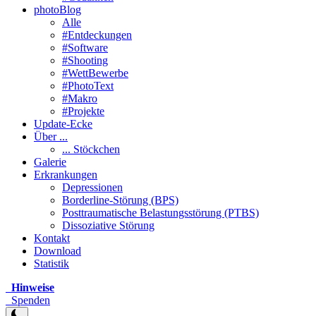
photoBlog
Alle
#Entdeckungen
#Software
#Shooting
#WettBewerbe
#PhotoText
#Makro
#Projekte
Update-Ecke
Über ...
... Stöckchen
Galerie
Erkrankungen
Depressionen
Borderline-Störung (BPS)
Posttraumatische Belastungsstörung (PTBS)
Dissoziative Störung
Kontakt
Download
Statistik
Hinweise
Spenden