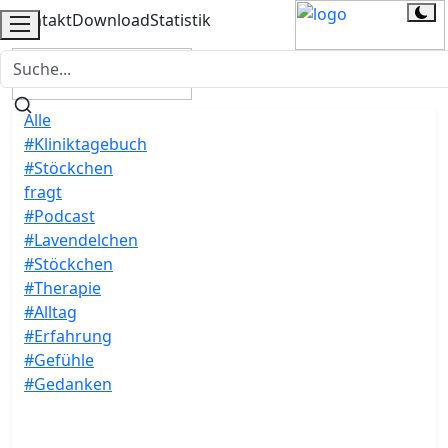
Kontakt
Download
Statistik
Alle
#Kliniktagebuch
#Stöckchen
fragt
#Podcast
#Lavendelchen
#Stöckchen
#Therapie
#Alltag
#Erfahrung
#Gefühle
#Gedanken