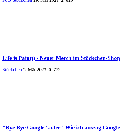
Foto-Stöckchen
29. Mär 2021
2
820
Life is Pain(t) - Neuer Merch im Stöckchen-Shop
Stöckchen
5. Mär 2023
0
772
"Bye Bye Google"-oder "Wie ich auszog Google ...