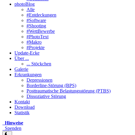
photoBlog
Alle
#Entdeckungen
#Software
#Shooting
#WettBewerbe
#PhotoText
#Makro
#Projekte
Update-Ecke
Über ...
... Stöckchen
Galerie
Erkrankungen
Depressionen
Borderline-Störung (BPS)
Posttraumatische Belastungsstörung (PTBS)
Dissoziative Störung
Kontakt
Download
Statistik
Hinweise
Spenden