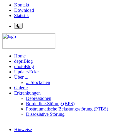
Kontakt
Download
Statistik
Home
depriBlog
photoBlog
Update-Ecke
Über ...
... Stöckchen
Galerie
Erkrankungen
Depressionen
Borderline-Störung (BPS)
Posttraumatische Belastungsstörung (PTBS)
Dissoziative Störung
Hinweise