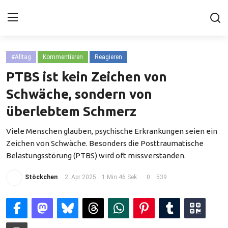
#Alltag
Kommentieren
Reagieren
Home
PTBS ist kein Zeichen von
depriBlog
Schwäche, sondern von
überlebtem Schmerz
photoBlog
Viele Menschen glauben, psychische Erkrankungen seien ein
Update-Ecke
Zeichen von Schwäche. Besonders die Posttraumatische
Über ...
Belastungsstörung (PTBS) wird oft missverstanden.
Galerie
Stöckchen
2. Apr 2025
1 Min 46 Sek
0
539
Erkrankungen
Kontakt