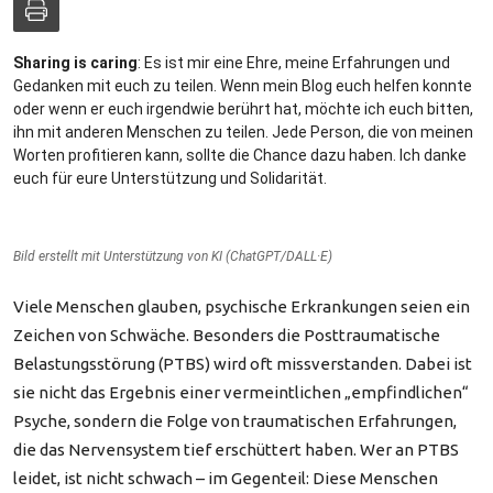
Download
Sharing is caring
: Es ist mir eine Ehre, meine Erfahrungen und
Statistik
Gedanken mit euch zu teilen. Wenn mein Blog euch helfen konnte
oder wenn er euch irgendwie berührt hat, möchte ich euch bitten,
ihn mit anderen Menschen zu teilen. Jede Person, die von meinen
Hinweise
Worten profitieren kann, sollte die Chance dazu haben. Ich danke
euch für eure Unterstützung und Solidarität.
Spenden
Bild erstellt mit Unterstützung von KI (ChatGPT/DALL·E)
Viele Menschen glauben, psychische Erkrankungen seien ein
Zeichen von Schwäche. Besonders die Posttraumatische
Belastungsstörung (PTBS) wird oft missverstanden. Dabei ist
sie nicht das Ergebnis einer vermeintlichen „empfindlichen“
Psyche, sondern die Folge von traumatischen Erfahrungen,
die das Nervensystem tief erschüttert haben. Wer an PTBS
leidet, ist nicht schwach – im Gegenteil: Diese Menschen