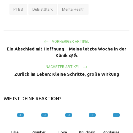
PTBS
DuBistStark
MentalHealth
VORHERIGER ARTIKEL
Ein Abschied mit Hoffnung – Meine letzte Woche in der
Klinik 🌿💪
NÄCHSTER ARTIKEL
Zurück im Leben: Kleine Schritte, große Wirkung
WIE IST DEINE REAKTION?
3
0
0
2
0
Like
Zwinker
Love
Knuddeln
Applause