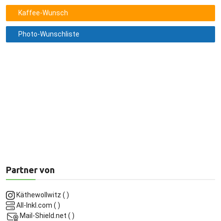
Kaffee-Wunsch
Photo-Wunschliste
Du musst jeden Tag aufs Neue sanft zu dir selbst sein, damit die
Härte dieser Welt nicht in deine Seele dringt. 🌿✨ #MentalHealth
#Selbstfürsorge #InnereStärke
Spruch teilen:
Geklaut bei
@Motivation
Partner von
Käthewollwitz
(
)
All-Inkl.com
(
)
Mail-Shield.net
(
)