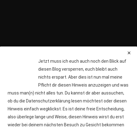
Jetzt muss ich euch auch noch den Blick auf
Ich würde mich über einen Kaffee von Dir freuen.
diesen Blog versperren, euch bleibt auch
nichts erspart. Aber dies ist nun mal meine
Pflicht dir diesen Hinweis anzuzeigen und was
muss man(n) nicht alles tun. Du kannst dir aber aussuchen,
ob du die Datenschutzerklärung lesen möchtest oder diesen
Hinweis einfach wegklickst. Es ist deine freie Entscheidung,
also überlege lange und Weise, diesen Hinweis wirst du erst
© 2019 - 2026 by
depriBlog
//
Stöckchen
wieder bei deinem nächsten Besuch zu Gesicht bekommen
Handmade mit
für
DICH
in
Thüringen
jetzt auch 100% Vegan, Glutenfrei & diesdas