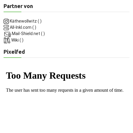
Partner von
Käthewollwitz
(
)
All-Inkl.com
(
)
Mail-Shield.net
(
)
Wiki
(
)
Pixelfed