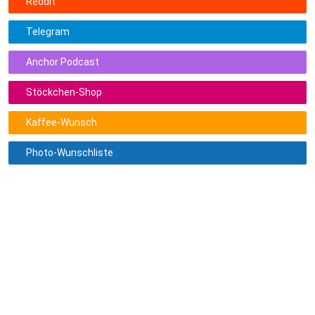
Reddit
Telegram
Anchor Podcast
Stöckchen-Shop
Kaffee-Wunsch
Photo-Wunschliste
Alles kommt im richtigen Moment zu Dir. Habe Geduld. Sei
dankbar.
Spruch teilen:
Geklaut bei
@Motivation