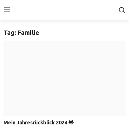
Tag: Familie
Home
depriBlog
photoBlog
Update-Ecke
Über ...
Galerie
Erkrankungen
Mein Jahresrückblick 2024 🌟
Kontakt