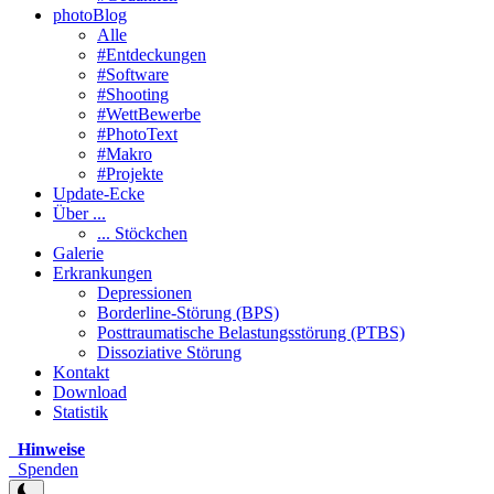
photoBlog
Alle
#Entdeckungen
#Software
#Shooting
#WettBewerbe
#PhotoText
#Makro
#Projekte
Update-Ecke
Über ...
... Stöckchen
Galerie
Erkrankungen
Depressionen
Borderline-Störung (BPS)
Posttraumatische Belastungsstörung (PTBS)
Dissoziative Störung
Kontakt
Download
Statistik
Hinweise
Spenden