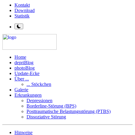
Kontakt
Download
Statistik
Home
depriBlog
photoBlog
Update-Ecke
Über ...
... Stöckchen
Galerie
Erkrankungen
Depressionen
Borderline-Störung (BPS)
Posttraumatische Belastungsstörung (PTBS)
Dissoziative Störung
Hinweise