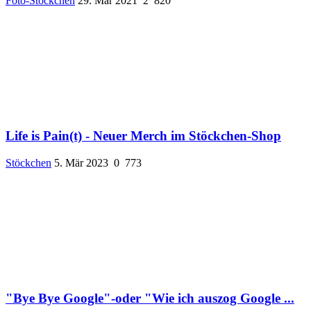
Foto-Stöckchen
29. Mär 2021
2
820
Life is Pain(t) - Neuer Merch im Stöckchen-Shop
Stöckchen
5. Mär 2023
0
773
"Bye Bye Google"-oder "Wie ich auszog Google ...