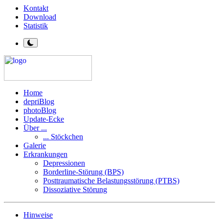
Kontakt
Download
Statistik
Home
depriBlog
photoBlog
Update-Ecke
Über ...
... Stöckchen
Galerie
Erkrankungen
Depressionen
Borderline-Störung (BPS)
Posttraumatische Belastungsstörung (PTBS)
Dissoziative Störung
Hinweise