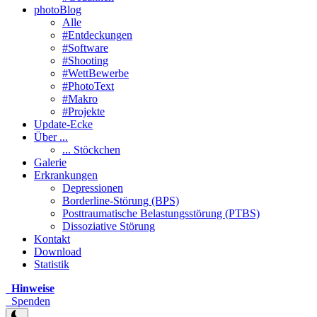
photoBlog
Alle
#Entdeckungen
#Software
#Shooting
#WettBewerbe
#PhotoText
#Makro
#Projekte
Update-Ecke
Über ...
... Stöckchen
Galerie
Erkrankungen
Depressionen
Borderline-Störung (BPS)
Posttraumatische Belastungsstörung (PTBS)
Dissoziative Störung
Kontakt
Download
Statistik
Hinweise
Spenden